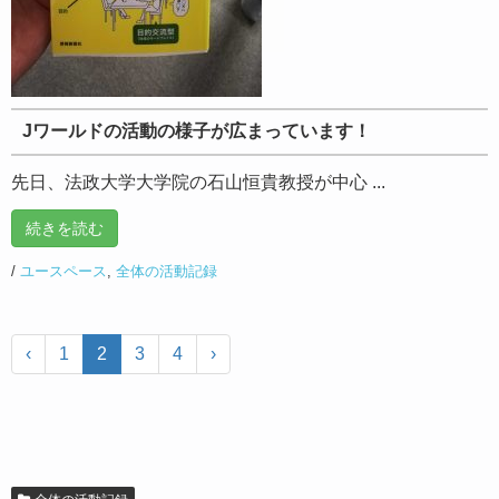
Jワールドの活動の様子が広まっています！
先日、法政大学大学院の石山恒貴教授が中心 ...
続きを読む
/
ユースペース
,
全体の活動記録
‹
1
2
3
4
›