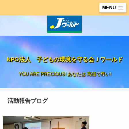
MENU
NPO法人 子どもの環境を守る会Ｊワールド
YOU ARE PRECIOUS! あなたは 高価で尊い!
活動報告ブログ