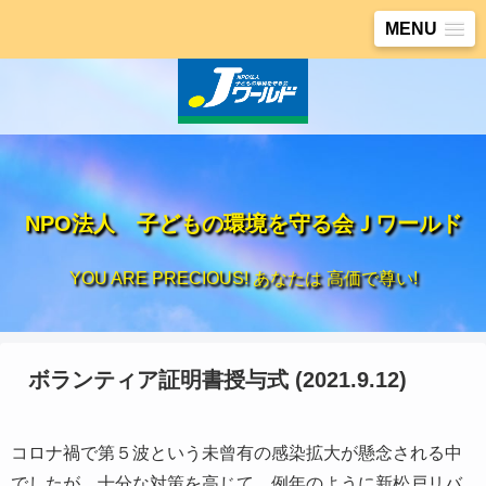
MENU
NPO法人 子どもの環境を守る会Ｊワールド
YOU ARE PRECIOUS! あなたは 高価で尊い!
ボランティア証明書授与式 (2021.9.12)
コロナ禍で第５波という未曾有の感染拡大が懸念される中
でしたが、十分な対策を高じて、例年のように新松戸リバ