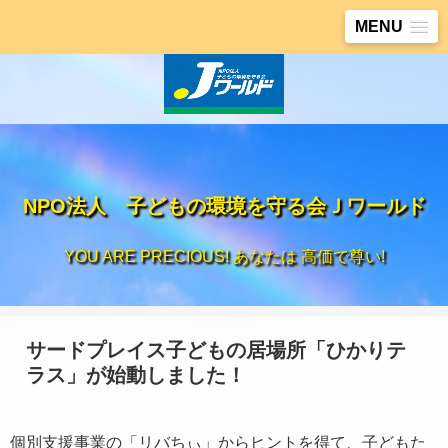
MENU
NPO法人 子どもの環境を守る会Ｊワールド
YOU ARE PRECIOUS! あなたは 高価で尊い!
サードプレイス子どもの居場所「ひかりテ
ラス」が始動しました！
個別支援事業の「リバちぃ」からヒントを得て、子どもた