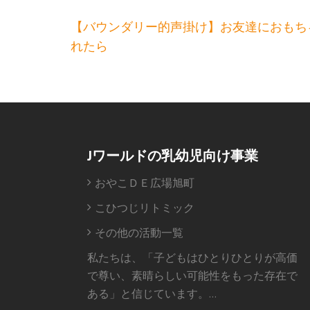
投
【バウンダリー的声掛け】お友達におもち
稿
れたら
ナ
ビ
ゲ
ー
シ
Jワールドの乳幼児向け事業
ョ
ン
おやこＤＥ広場旭町
こひつじリトミック
その他の活動一覧
私たちは、「子どもはひとりひとりが高価
で尊い、素晴らしい可能性をもった存在で
ある」と信じています。…