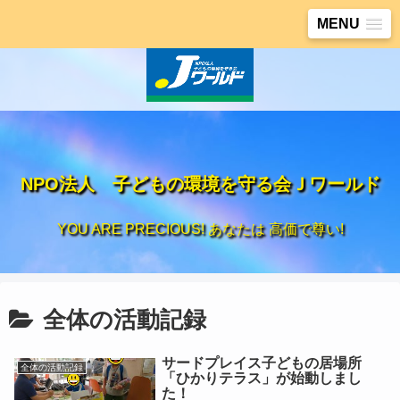
MENU
NPO法人 子どもの環境を守る会Ｊワールド
YOU ARE PRECIOUS! あなたは 高価で尊い!
全体の活動記録
サードプレイス子どもの居場所
全体の活動記録
「ひかりテラス」が始動しまし
た！