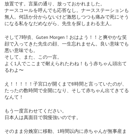
放置です。言葉の通り、放っておかれました。
ナースコールを呼んでも応答なし。ナースステーションも
無人。何語か分からないけど激怒しつつも痛みで死にそう
になる私をなだめながら、先生を探しまわる主人。
そして7時頃、Guten Morgen！おはよう！！と爽やかな笑
顔で入ってきた先生の顔、一生忘れません。良い意味でも
悪い意味でも。
そして、また、この一言。
よく1人でここまで耐えられたわね！もう赤ちゃん頭出て
るわよ〜
え！！！！！子宮口が開くまで8時間と言っていたのが、
たったの数時間で全開になり、そして赤ちゃん出てきてる
なんて！
もう一度言わせてください。
日本人は真面目で我慢強いのです。
そのまま分娩室に移動、1時間以内に赤ちゃんが無事産ま