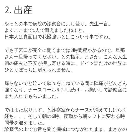
2. 出産
やっとの事で病院の診察台によじ登り、先生一言。
よくここまで1人で耐えましたね！と。
日本人は真面目で我慢強いとはこういう事ですね。
でも子宮口が完全に開くまでは8時間程かかるので、旦那
さん一旦帰ってください。との指示。まさか、こんな人生
初の痛みと不安が押し寄せる時に、ドイツ語だけの世界に
ひとりぼっちは耐えられません。
帰らないでと泣いて駄々をこねている間に陣痛がどんどん
強くなり、ナースコールを押し続け、お願いして診察室に
また入れてもらいました。
ではまた戻ります、と診察室からナースが消えてしばらく
経ち、、、そして朝の6時、夜勤から朝シフトに変わる時
間帯を迎えました。
診察代の上で心音を聞く機械につながれたまま、まさかの