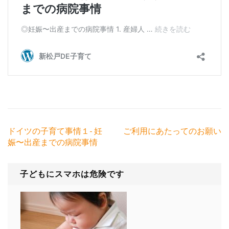
投
ドイツの子育て事情１- 妊
ご利用にあたってのお願い
稿
娠〜出産までの病院事情
ナ
ビ
ゲ
子どもにスマホは危険です
ー
シ
ョ
ン